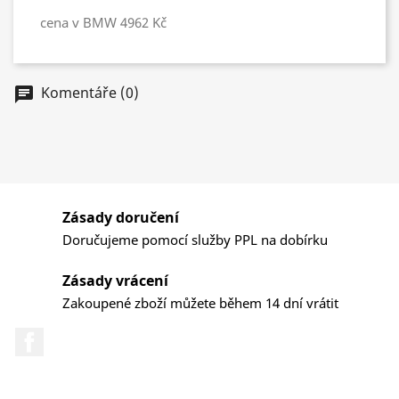
cena v BMW 4962 Kč
Komentáře (0)
chat
Zásady doručení
Doručujeme pomocí služby PPL na dobírku
Zásady vrácení
Zakoupené zboží můžete během 14 dní vrátit
Facebook