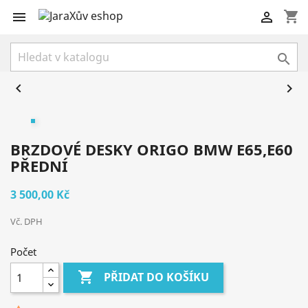
shopping_cart





BRZDOVÉ DESKY ORIGO BMW E65,E60
PŘEDNÍ
3 500,00 Kč
Vč. DPH
Počet

PŘIDAT DO KOŠÍKU