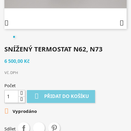


SNÍŽENÝ TERMOSTAT N62, N73
6 500,00 Kč
Vč. DPH
Počet

PŘIDAT DO KOŠÍKU

Vyprodáno
Sdílet