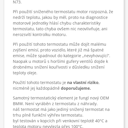
N73.
Při použití sníženého termostatu motor rozpozná, že
nedrží teplotu, jakou by měl, proto na diagnostice
motorové jednotky hlásí chybu charakteristiky
termostatu, tato chyba ovšem nic neovlivňuje, ani
nerozsvítí kontrolku motoru.
Při použití tohoto termostatu může dojít malému
zvýšení emisí, proto vozidlo, které již má špatné
emise, může spadnout do kategorie „nevyhovující“.
Naopak u motorů s horšími gufery ventilů dojde k
drobnému snížení kouřivosti v důsledku snížení
teploty oleje.
Použití tohoto termostatu je
na vlastní riziko
,
nicméně jej každopádně
doporučujeme.
Samotný termostatický element je fungl nový OEM
BMW. Není vyráběn z termostatu z náhrady.
náš termostat má jako jediný snižený termostat na
trhu plně funkční výhřev termostatu.
byl testován v kopcích při venkovní teplotě 40°C a
teplota motoru nevylezla přes 100°C.